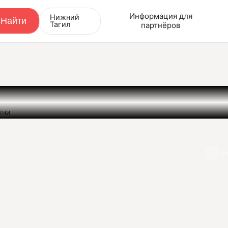
Информация для
Нижний
Тагил
партнёров
хни
И